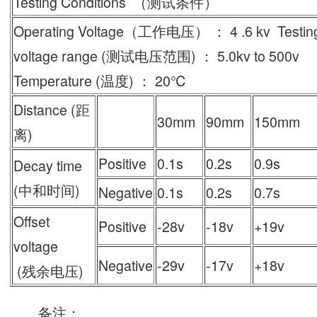
Testing Conditions （测试条件）
Operating Voltage（工作电压） ： 4 .6 kv Testin
voltage range (测试电压范围) ： 5.0kv to 500v
Temperature (温度) ： 20℃
Distance (距
30mm
90mm
150mm
离)
Positive
0.1s
0.2s
0.9s
Decay time
(中和时间)
Negative
0.1s
0.2s
0.7s
Offset
Positive
-28v
-18v
+19v
voltage
Negative
-29v
-17v
+18v
(残余电压)
备注：